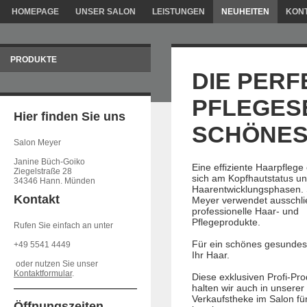
HOMEPAGE
UNSER SALON
LEISTUNGEN
NEUHEITEN
KON
PRODUKTE
DIE PERF
PFLEGES
Hier finden Sie uns
SCHÖNES
Salon Meyer
Janine Büch-Goiko
Eine effiziente Haarpflege 
Ziegelstraße 28
sich am Kopfhautstatus u
34346 Hann. Münden
Haarentwicklungsphasen. 
Kontakt
Meyer verwendet ausschli
professionelle Haar- und
Pflegeprodukte.
Rufen Sie einfach an unter
Für ein schönes gesundes
+49 5541 4449
Ihr Haar.
oder nutzen Sie unser
Kontaktformular
.
Diese exklusiven Profi-Pr
halten wir auch in unserer
Verkaufstheke im Salon fü
Öffnungszeiten